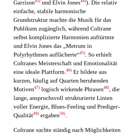
43)
44)
Garrison
und Elvin Jones
). Die relativ
einfache, stabile harmonische
Grundstruktur machte die Musik für das
Publikum zugänglich, während Coltrane
selbst komplizierte Harmonien auftürmte
und Elvin Jones das „Metrum in
45)
Polyrhythmen auffächerte“
. So erhielt
Coltranes Meisterschaft und Emotionalität
46)
eine ideale Plattform.
Er bildete aus
kurzen, häufig auf Quarten beruhenden
47)
48)
Motiven
logisch wirkende Phrasen
, die
lange, anspruchsvoll strukturierte Linien
voller Energie, Blues-Feeling und Prediger-
49)
50)
Qualität
ergaben
.
Coltrane suchte ständig nach Möglichkeiten