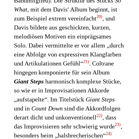
Bandmitglied). Die Struktur des Stücks
So
What
, mit dem Davis' Album beginnt, ist
20)
zum Beispiel extrem vereinfacht
, und
Davis bildete aus geschickten, kurzen,
melodiösen Motiven ein einprägsames
Solo. Dabei vermittelte er vor allem „durch
eine Abfolge von expressiven Klangfarben
21)
und Artikulationen Gefühl“
.
Coltrane
hingegen komponierte für sein Album
Giant Steps
harmonisch komplexe Stücke,
so wie er in Improvisationen Akkorde
„aufstapelte“. Im Titelstück
Giant Steps
und in
Count Down
sind die Akkordfolgen
22)
derart dicht und unkonventionell
, dass
23)
das Improvisieren sehr schwierig wurde
,
24)
besonders beim „halsbrecherischen“