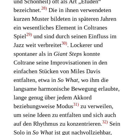
und Schönheit) oft als Art „Etüden“
28)
bezeichnet.
Die in ihnen verwendeten
kurzen Muster bildeten in späteren Jahren
ein wesentliches Element in Coltranes
29)
Spiel
und sind durch seinen Einfluss im
30)
Jazz weit verbreitet
. Lockerer und
spontaner als in
Giant Steps
konnte
Coltrane seine Improvisationen in den
einfachen Stücken von Miles Davis
entfalten, etwa in
So What
, wo ihm die
langsame harmonische Bewegung erlaubte,
lange genug über jedem Akkord
31)
beziehungsweise Modus
zu verweilen,
um seine Ideen zu entfalten und sich auch
32)
auf den Rhythmus zu konzentrieren.
Sein
Solo in
So What
ist gut nachvollziehbar,