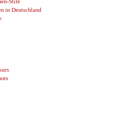
en-Stile
n in Deutschland
e
kurs
oots