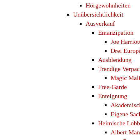
Hörgewohnheiten
Unübersichtlichkeit
Ausverkauf
Emanzipation
Joe Harriot
Drei Europ
Ausblendung
Trendige Verpa
Magic Mal
Free-Garde
Enteignung
Akademisch
Eigene Sac
Heimische Lob
Albert Man