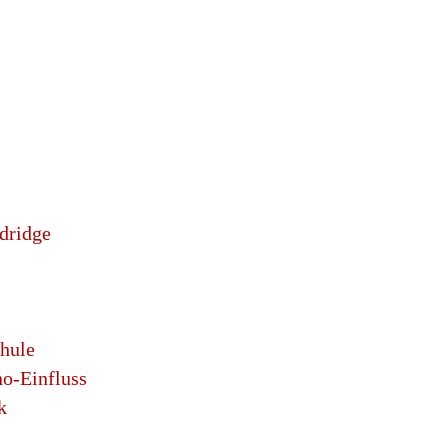
ldridge
chule
no-Einfluss
k