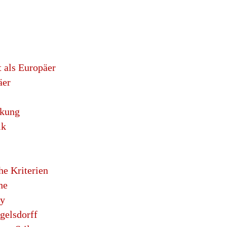
t als Europäer
äer
ckung
ik
e Kriterien
he
by
gelsdorff