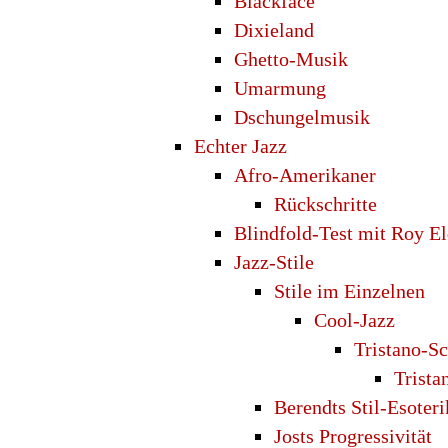
Blackface
Dixieland
Ghetto-Musik
Umarmung
Dschungelmusik
Echter Jazz
Afro-Amerikaner
Rückschritte
Blindfold-Test mit Roy E
Jazz-Stile
Stile im Einzelnen
Cool-Jazz
Tristano-S
Trista
Berendts Stil-Esoteri
Josts Progressivität